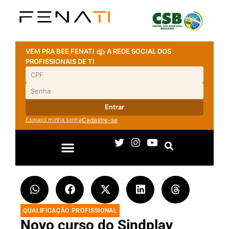
VEM PRA BEE FENATI
A REDE SOCIAL DOS
PROFISSIONAIS DE TI
Entrar
Esqueci minha senha
Cadastre-se
QUALIFICAÇÃO PROFISSIONAL
Novo curso do Sindplay