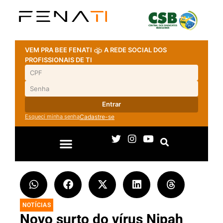
VEM PRA BEE FENATI
A REDE SOCIAL DOS
PROFISSIONAIS DE TI
Entrar
Esqueci minha senha
Cadastre-se
NOTÍCIAS
Novo surto do vírus Nipah