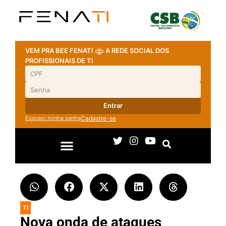
VEM PRA BEE FENATI
A REDE SOCIAL DOS
PROFISSIONAIS DE TI
Entrar
Esqueci minha senha
Cadastre-se
TI
Nova onda de ataques