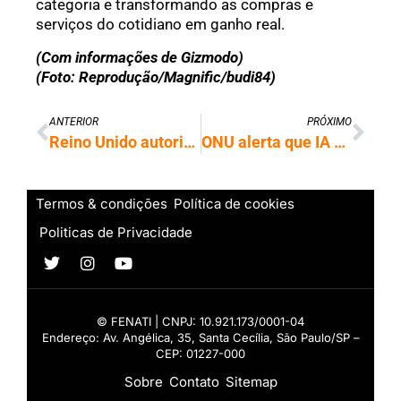
categoria e transformando as compras e
serviços do cotidiano em ganho real.
(Com informações de Gizmodo)
(Foto: Reprodução/Magnific/budi84)
ANTERIOR
PRÓXIMO
Reino Unido autoriza sites a barrar uso de conteúdo em buscas com IA do Google
ONU alerta que IA pode consumir tanta água quanto 1,3 bilhão de pessoas
Termos & condições
Política de cookies
Politicas de Privacidade
© FENATI | CNPJ: 10.921.173/0001-04
Endereço: Av. Angélica, 35, Santa Cecília, São Paulo/SP –
CEP: 01227-000
Sobre
Contato
Sitemap