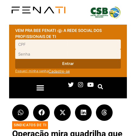
VEM PRA BEE FENATI
A REDE SOCIAL DOS
PROFISSIONAIS DE TI
Entrar
Esqueci minha senha
Cadastre-se
SINDICATOS DE TI
Operação mira quadrilha que