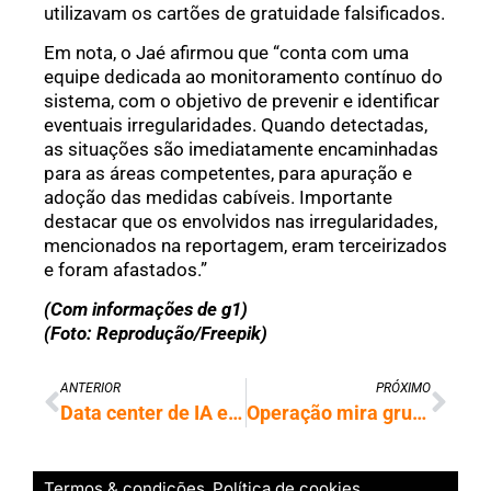
utilizavam os cartões de gratuidade falsificados.
Em nota, o Jaé afirmou que “conta com uma
equipe dedicada ao monitoramento contínuo do
sistema, com o objetivo de prevenir e identificar
eventuais irregularidades. Quando detectadas,
as situações são imediatamente encaminhadas
para as áreas competentes, para apuração e
adoção das medidas cabíveis. Importante
destacar que os envolvidos nas irregularidades,
mencionados na reportagem, eram terceirizados
e foram afastados.”
(Com informações de g1)
(Foto: Reprodução/Freepik)
ANTERIOR
PRÓXIMO
Data center de IA em Uberlândia vai operar com baterias da Tesla
Operação mira grupo do MA por furto de criptomoedas de corretora nos EUA
Termos & condições
Política de cookies