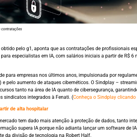
a contratações
btido pelo g1, aponta que as contratações de profissionais es
ra especialistas em IA, com salários iniciais a partir de R$ 6 
ade para empresas nos últimos anos, impulsionada por regulam
 e pelo aumento de ataques cibernéticos. O Sindplay – streami
 cursos tanto na área de IA quanto de cibersegurança, garantind
s sindicatos integrados à Fenati. (
Conheça o Sindplay clicando
rtir de alta hospitalar
mercado tem dado mais atenção à proteção de dados, tanto int
formação supera IA porque não adianta lançar um software de 
te da divisão de tecnologia na Robert Half.