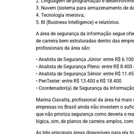
2. Linguagem de programação e desenvolvime
3. Nuvem (sistema para armazenamento de da
4. Tecnologia imersiva;
5. BI (Business Intelligence) e relatórios.
A área de segurança da informação segue ofe
de carreira bem estruturadas dentro das empre
profissionais da área são:
• Analista de Segurança Júnior: entre R$ 6.10
• Analista de Segurança Pleno: entre R$ 8.400
• Analista de Segurança Sênior: entre R$ 11.4
• PenTester: entre R$ 13.400 e R$ 18.400
• Coordenador(a) de Segurança da Informação:
Marina Ciavatta, profissional da área há mais 
empresas no Brasil ainda não investem o sufici
que não prioriza segurança como deveria e rea
lógica, sim, de planos de carreira amplos, co
As três principais áreas disponíveis para ela