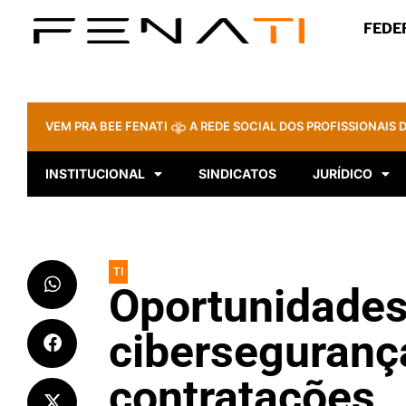
FEDE
VEM PRA BEE FENATI
A REDE SOCIAL DOS PROFISSIONAIS D
INSTITUCIONAL
SINDICATOS
JURÍDICO
TI
Oportunidades
cibersegurança
contratações