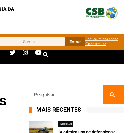
IA DA
Esqueci minha senha
Entrar
Cadastre-se
s
MAIS RECENTES
NOTÍCIAS
IA otimiza uso de defensivos e