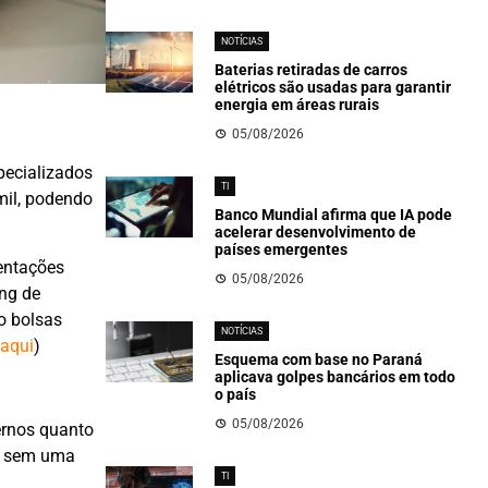
NOTÍCIAS
Baterias retiradas de carros
elétricos são usadas para garantir
energia em áreas rurais
05/08/2026
pecializados
TI
mil, podendo
Banco Mundial afirma que IA pode
acelerar desenvolvimento de
países emergentes
entações
05/08/2026
ng de
o bolsas
NOTÍCIAS
 aqui
)
Esquema com base no Paraná
aplicava golpes bancários em todo
o país
05/08/2026
ernos quanto
IA sem uma
TI