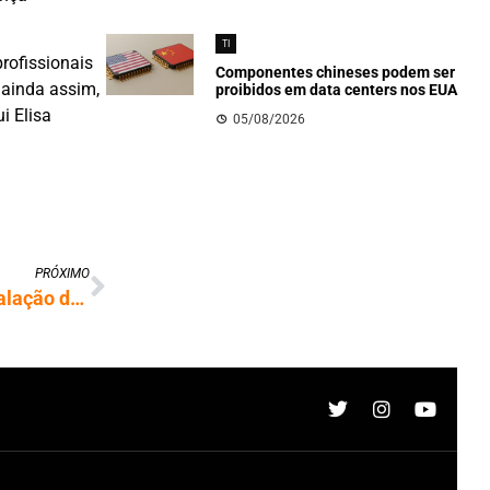
TI
rofissionais
Componentes chineses podem ser
 ainda assim,
proibidos em data centers nos EUA
i Elisa
05/08/2026
PRÓXIMO
Brasil prepara medidas para disputar instalação de data centers com EUA