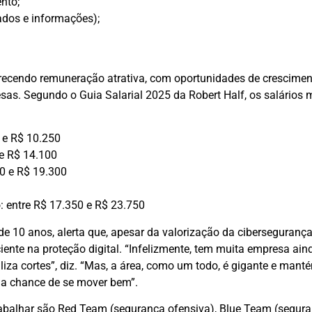
nto;
dos e informações);
recendo remuneração atrativa, com oportunidades de crescimen
sas. Segundo o Guia Salarial 2025 da Robert Half, os salários 
0 e R$ 10.250
 e R$ 14.100
50 e R$ 19.300
 entre R$ 17.350 e R$ 23.750
de 10 anos, alerta que, apesar da valorização da cibersegurança
ente na proteção digital. “Infelizmente, tem muita empresa aind
liza cortes”, diz. “Mas, a área, como um todo, é gigante e mant
m a chance de se mover bem”.
 trabalhar são Red Team (segurança ofensiva), Blue Team (segur