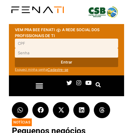
VEM PRA BEE FENATI
A REDE SOCIAL DOS
PROFISSIONAIS DE TI
Entrar
Esqueci minha senha
Cadastre-se
NOTÍCIAS
Pequenos negócios