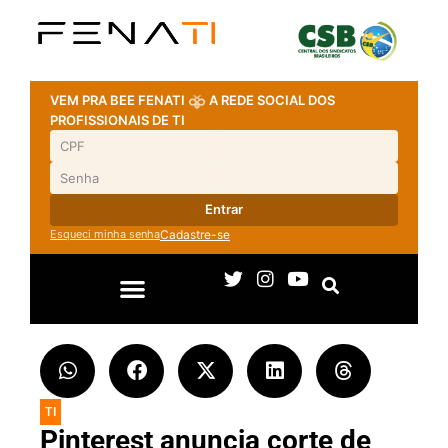
VEM PRA BEE FENATI
A REDE SOCIAL DOS
PROFISSIONAIS DE TI
Entrar
Esqueci minha senha
Cadastre-se
TI
Pinterest anuncia corte de