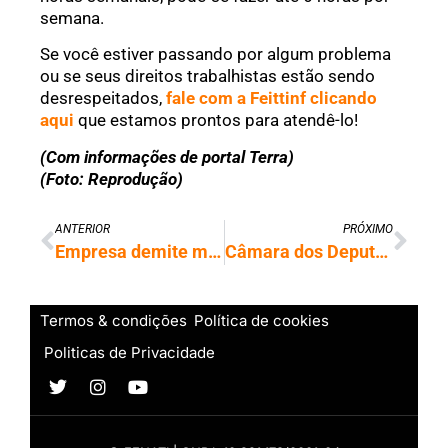
semana.
Se você estiver passando por algum problema
ou se seus direitos trabalhistas estão sendo
desrespeitados,
fale com a Feittinf clicando
aqui
que estamos prontos para atendê-lo!
(Com informações de portal Terra)
(Foto: Reprodução)
ANTERIOR
PRÓXIMO
Empresa demite mais de 500 trabalhadores e Sindpd entra com ação contra demissão em massa
Câmara dos Deputados aprova projeto que mantém desoneração em 2024; saiba
Termos & condições
Política de cookies
Politicas de Privacidade