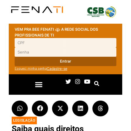
VEM PRA BEE FENATI
A REDE SOCIAL DOS
PROFISSIONAIS DE TI
Entrar
Esqueci minha senha
Cadastre-se
LEGISLAÇÃO
Saiba quais direitos