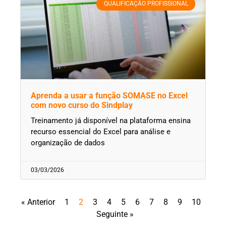
QUALIFICAÇÃO PROFISSIONAL
Aprenda a usar a função SOMASE no Excel
com novo curso do Sindplay
Treinamento já disponível na plataforma ensina
recurso essencial do Excel para análise e
organização de dados
03/03/2026
« Anterior
1
2
3
4
5
6
7
8
9
10
Seguinte »