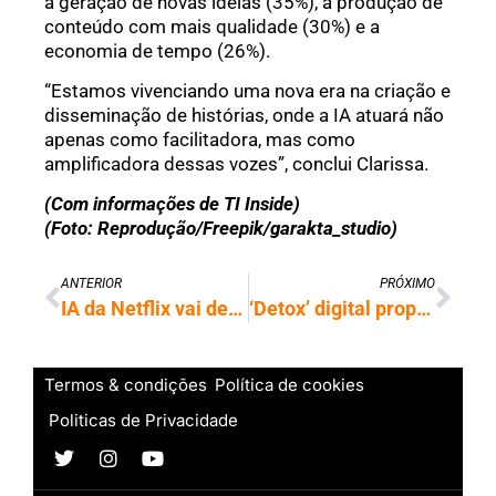
a geração de novas ideias (35%), a produção de
conteúdo com mais qualidade (30%) e a
economia de tempo (26%).
“Estamos vivenciando uma nova era na criação e
disseminação de histórias, onde a IA atuará não
apenas como facilitadora, mas como
amplificadora dessas vozes”, conclui Clarissa.
(Com informações de TI Inside)
(Foto: Reprodução/Freepik/garakta_studio)
ANTERIOR
PRÓXIMO
IA da Netflix vai decidir o que você assiste e até como o filme termina
‘Detox’ digital propõe menos tempo de tela e mais qualidade de vida
Termos & condições
Política de cookies
Politicas de Privacidade