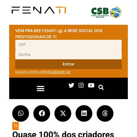
VEM PRA BEE FENATI
A REDE SOCIAL DOS
PROFISSIONAIS DE TI
Entrar
Esqueci minha senha
Cadastre-se
TI
Quase 100% dos criadores