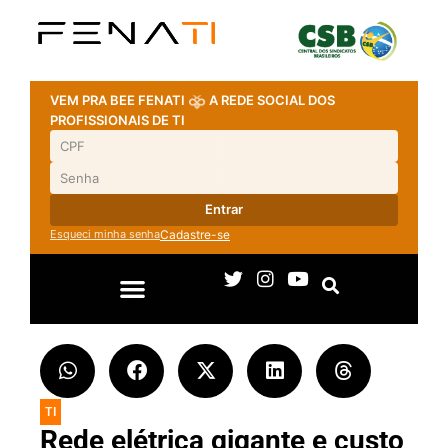
VEM PRA BEE FENATI
A REDE SOCIAL DOS
PROFISSIONAIS DE TI
Entrar
Esqueci minha senha
Cadastre-se
TI
Rede elétrica gigante e custo