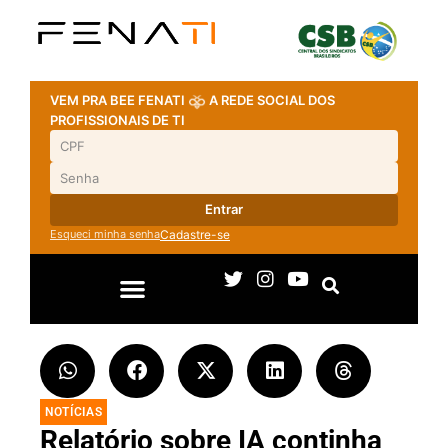
VEM PRA BEE FENATI
A REDE SOCIAL DOS
PROFISSIONAIS DE TI
Entrar
Esqueci minha senha
Cadastre-se
NOTÍCIAS
Relatório sobre IA continha