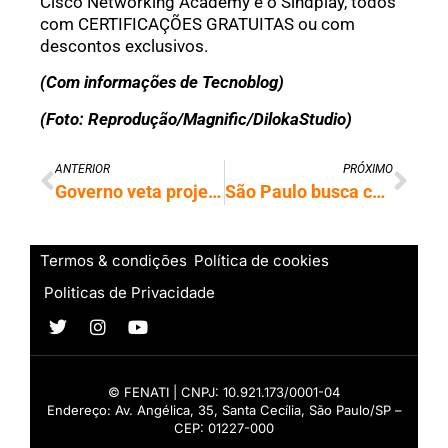
Cisco Networking Academy e o Sindplay, todos
com CERTIFICAÇÕES GRATUITAS ou com
descontos exclusivos.
(Com informações de Tecnoblog)
(Foto: Reprodução/Magnific/DilokaStudio)
ANTERIOR
PRÓXIMO
Governo veta projeto que flexibilizava direitos em primeiro emprego
São Paulo busca contratação temporária de docentes para o Ensino Médio Técnico
Termos & condições
Política de cookies
Politicas de Privacidade
© FENATI | CNPJ: 10.921.173/0001-04
Endereço: Av. Angélica, 35, Santa Cecília, São Paulo/SP –
CEP: 01227-000