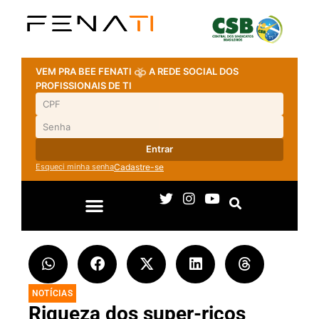
VEM PRA BEE FENATI
A REDE SOCIAL DOS
PROFISSIONAIS DE TI
Entrar
Esqueci minha senha
Cadastre-se
NOTÍCIAS
Riqueza dos super-ricos