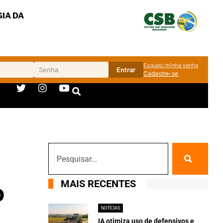
IA DA
Esqueci minha senha
Entrar
Cadastre-se
MAIS RECENTES
o
NOTÍCIAS
IA otimiza uso de defensivos e