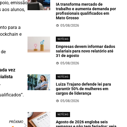
apoio, emissão
IA transforma mercado de
trabalho e aumenta demanda por
s aos alunos,
profissionais qualificados em
Mato Grosso
05/08/2026
nto para a
blockchain e
NOTÍCIAS
Empresas devem informar dados
salariais para novo relatório até
 de
31 de agosto
05/08/2026
cada vez
alista
NOTÍCIAS
.
Luiza Trajano defende lei para
garantir 50% de mulheres em
cargos de liderança
alificados”.
05/08/2026
NOTÍCIAS
Agosto de 2026 engloba seis
PRÓXIMO
semanas e não tem feriados; veja