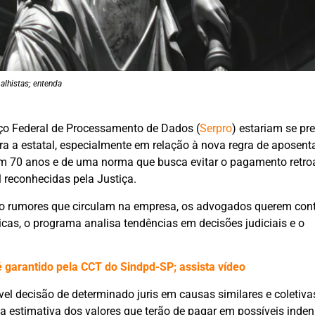
alhistas; entenda
o Federal de Processamento de Dados (
Serpro
) estariam se pr
a a estatal, especialmente em relação à nova regra de aposent
m 70 anos e de uma norma que busca evitar o pagamento retroa
l reconhecidas pela Justiça.
do rumores que circulam na empresa, os advogados querem con
icas, o programa analisa tendências em decisões judiciais e o
é garantido pela CCT do Sindpd-SP; assista vídeo
ível decisão de determinado juris em causas similares e coletiva
ma estimativa dos valores que terão de pagar em possíveis inden