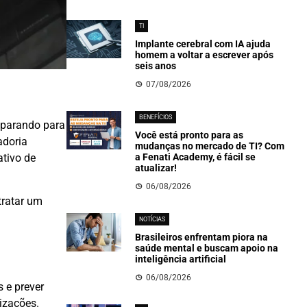
TI
Implante cerebral com IA ajuda
homem a voltar a escrever após
seis anos
07/08/2026
BENEFÍCIOS
eparando para
Você está pronto para as
adoria
mudanças no mercado de TI? Com
a Fenati Academy, é fácil se
tivo de
atualizar!
06/08/2026
tratar um
NOTÍCIAS
Brasileiros enfrentam piora na
saúde mental e buscam apoio na
inteligência artificial
06/08/2026
s e prever
izações.