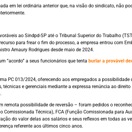
da em lei ordinária anterior que, na visão do sindicato, não po
teriormente.
avoráveis ao Sindpd-SP até o Tribunal Superior do Trabalho (TST
 recurso para frear o fim do processo, a empresa entrou com E
istro Amaury Rodrigues desde maio de 2024.
u um “acordo” a seus funcionários que tenta
burlar a provável de
rma PC 013/2024, oferecendo aos empregados a possibilidade 
, técnicas e gerenciais mediante a expressa renúncia ao direito
.
m remota possibilidade de reversão – foram pedidos o reconhe
ção Comissionada Técnica), FCA (Função Comissionada para Auxi
ração do valor delas aos salários e seus reflexos em todas as v
erença referente aos últimos cinco anos.