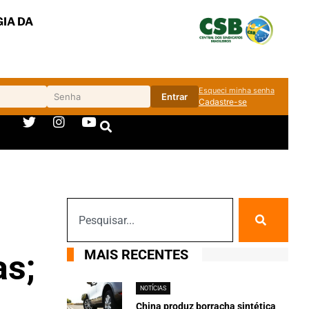
IA DA
Esqueci minha senha
Entrar
Cadastre-se
MAIS RECENTES
as;
NOTÍCIAS
China produz borracha sintética