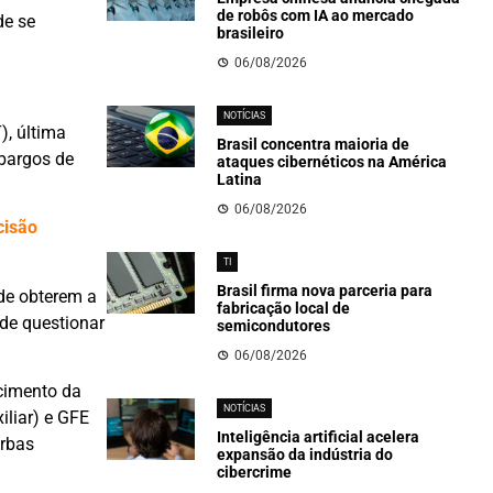
de robôs com IA ao mercado
de se
brasileiro
06/08/2026
NOTÍCIAS
), última
Brasil concentra maioria de
mbargos de
ataques cibernéticos na América
Latina
06/08/2026
cisão
TI
Brasil firma nova parceria para
de obterem a
fabricação local de
 de questionar
semicondutores
06/08/2026
cimento da
NOTÍCIAS
liar) e GFE
Inteligência artificial acelera
erbas
expansão da indústria do
cibercrime