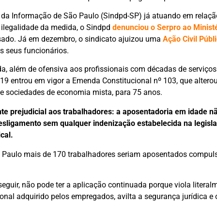
 da Informação de São Paulo (Sindpd-SP) já atuando em relaçã
 ilegalidade da medida, o Sindpd
denunciou o Serpro ao Ministé
ado. Já em dezembro, o sindicato ajuizou uma
Ação Civil Públ
s seus funcionários.
a, além de ofensiva aos profissionais com décadas de serviços
19 entrou em vigor a Emenda Constitucional nº 103, que alterou 
 sociedades de economia mista, para 75 anos.
nte prejudicial aos trabalhadores: a aposentadoria em idade n
 desligamento sem qualquer indenização estabelecida na legisl
cal.
ão Paulo mais de 170 trabalhadores seriam aposentados compul
uir, não pode ter a aplicação continuada porque viola literal
cional adquirido pelos empregados, avilta a segurança jurídica e