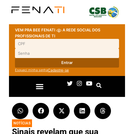
VEM PRA BEE FENATI
A REDE SOCIAL DOS
PROFISSIONAIS DE TI
Entrar
Esqueci minha senha
Cadastre-se
NOTÍCIAS
Sinais revelam que sua