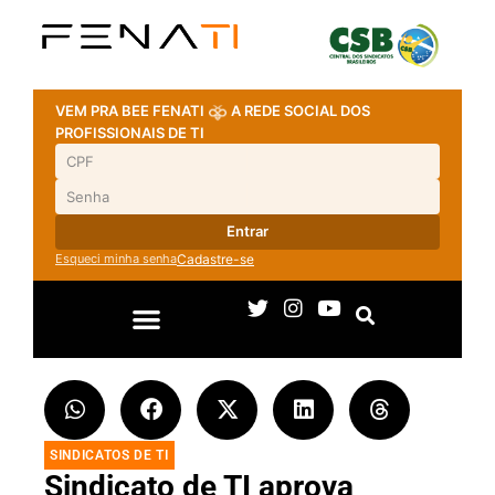
VEM PRA BEE FENATI
A REDE SOCIAL DOS
PROFISSIONAIS DE TI
Entrar
Esqueci minha senha
Cadastre-se
SINDICATOS DE TI
Sindicato de TI aprova