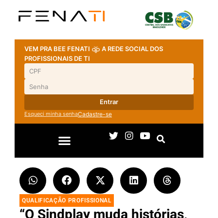
VEM PRA BEE FENATI
A REDE SOCIAL DOS
PROFISSIONAIS DE TI
Entrar
Esqueci minha senha
Cadastre-se
QUALIFICAÇÃO PROFISSIONAL
“O Sindplay muda histórias,