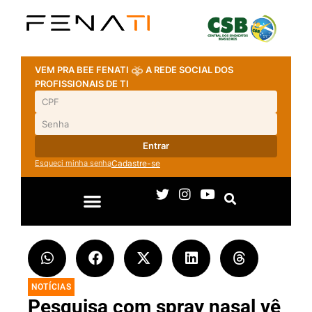
VEM PRA BEE FENATI
A REDE SOCIAL DOS
PROFISSIONAIS DE TI
Entrar
Esqueci minha senha
Cadastre-se
NOTÍCIAS
Pesquisa com spray nasal vê