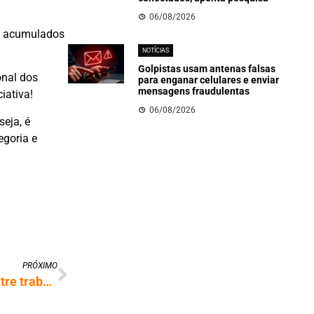
06/08/2026
ais acumulados
NOTÍCIAS
Golpistas usam antenas falsas
onal dos
para enganar celulares e enviar
mensagens fraudulentas
iativa!
06/08/2026
seja, é
egoria e
PRÓXIMO
Jornadas chegam a 64 horas semanais entre trabalhadores da escala 6×1