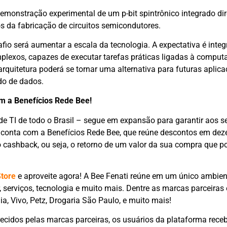
demonstração experimental de um p-bit spintrônico integrado di
os da fabricação de circuitos semicondutores.
io será aumentar a escala da tecnologia. A expectativa é integ
lexos, capazes de executar tarefas práticas ligadas à comput
arquitetura poderá se tornar uma alternativa para futuras aplic
ado de dados.
om a Benefícios Rede Bee!
 de TI de todo o Brasil – segue em expansão para garantir aos s
 conta com a Benefícios Rede Bee, que reúne descontos em dez
cashback, ou seja, o retorno de um valor da sua compra que po
Store
e aproveite agora! A Bee Fenati reúne em um único ambien
 serviços, tecnologia e muito mais. Dentre as marcas parceiras
ia, Vivo, Petz, Drogaria São Paulo, e muito mais!
ecidos pelas marcas parceiras, os usuários da plataforma receb