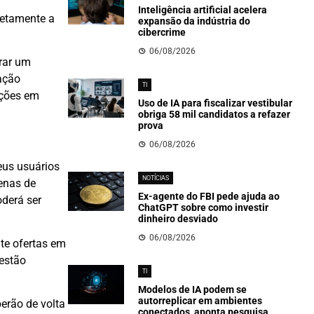
Inteligência artificial acelera
retamente a
expansão da indústria do
cibercrime
06/08/2026
rar um
ação
TI
ações em
Uso de IA para fiscalizar vestibular
obriga 58 mil candidatos a refazer
prova
06/08/2026
eus usuários
NOTÍCIAS
enas de
Ex-agente do FBI pede ajuda ao
derá ser
ChatGPT sobre como investir
dinheiro desviado
06/08/2026
te ofertas em
 estão
TI
Modelos de IA podem se
autorreplicar em ambientes
erão de volta
conectados, aponta pesquisa