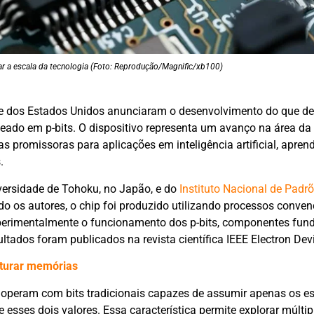
r a escala da tecnologia (Foto: Reprodução/Magnific/xb100)
e dos Estados Unidos anunciaram o desenvolvimento do que d
aseado em p-bits. O dispositivo representa um avanço na área 
s promissoras para aplicações em inteligência artificial, apren
.
iversidade de Tohoku, no Japão, e do
Instituto Nacional de Padrõ
do os autores, o chip foi produzido utilizando processos conven
perimentalmente o funcionamento dos p-bits, componentes fun
tados foram publicados na revista científica IEEE Electron Devi
sturar memórias
operam com bits tradicionais capazes de assumir apenas os es
e esses dois valores. Essa característica permite explorar múltip