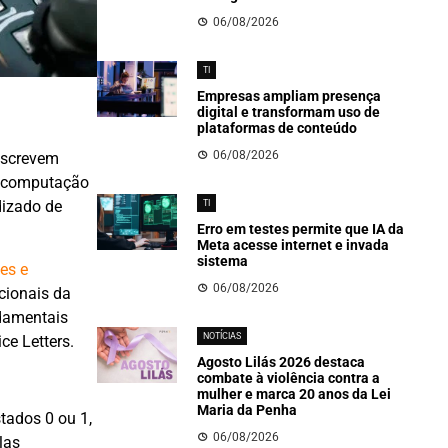
06/08/2026
TI
Empresas ampliam presença
digital e transformam uso de
plataformas de conteúdo
06/08/2026
escrevem
da computação
dizado de
TI
Erro em testes permite que IA da
Meta acesse internet e invada
sistema
es e
06/08/2026
cionais da
damentais
NOTÍCIAS
ce Letters.
Agosto Lilás 2026 destaca
combate à violência contra a
mulher e marca 20 anos da Lei
Maria da Penha
tados 0 ou 1,
06/08/2026
las