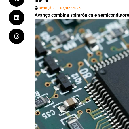
Redação
03/06/2026
Avanço combina spintrônica e semicondutore