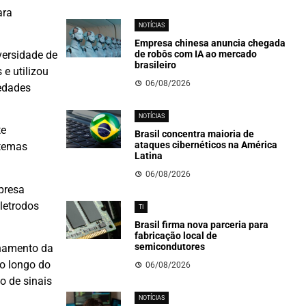
ara
NOTÍCIAS
Empresa chinesa anuncia chegada
versidade de
de robôs com IA ao mercado
brasileiro
e utilizou
06/08/2026
iedades
NOTÍCIAS
te
Brasil concentra maioria de
ataques cibernéticos na América
stemas
Latina
06/08/2026
presa
letrodos
TI
Brasil firma nova parceria para
fabricação local de
semicondutores
onamento da
ao longo do
06/08/2026
o de sinais
NOTÍCIAS