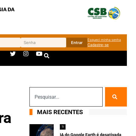
IA DA
Esqueci minha senha
Entrar
Cadastre-se
MAIS RECENTES
ra
TI
IA do Google Earth é desativada