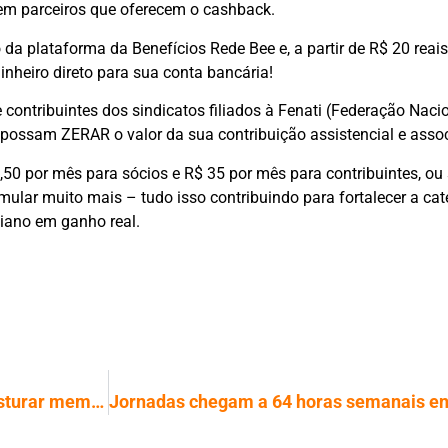
em parceiros que oferecem o cashback.
ro da plataforma da Benefícios Rede Bee e, a partir de R$ 20 re
inheiro direto para sua conta bancária!
e contribuintes dos sindicatos filiados à Fenati (Federação Naci
ossam ZERAR o valor da sua contribuição assistencial e assoc
,50 por mês para sócios e R$ 35 por mês para contribuintes, ou 
mular muito mais – tudo isso contribuindo para fortalecer a cat
iano em ganho real.
Estudo revela como o cérebro evita misturar memórias