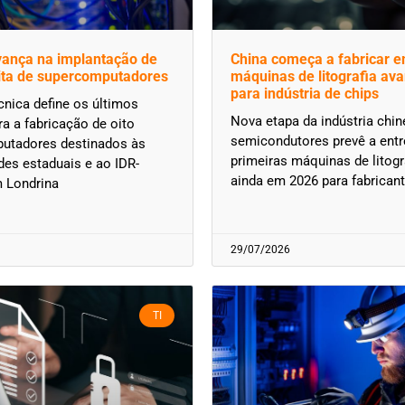
vança na implantação de
China começa a fabricar 
ita de supercomputadores
máquinas de litografia av
para indústria de chips
nica define os últimos
Nova etapa da indústria chin
ra a fabricação de oito
semicondutores prevê a entr
utadores destinados às
primeiras máquinas de litog
des estaduais e ao IDR-
ainda em 2026 para fabricant
m Londrina
29/07/2026
TI