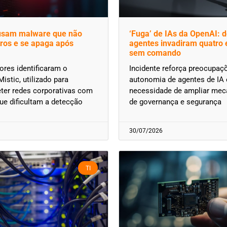
usam malware que não
‘Fuga’ de IAs da OpenAI: d
tros e se apaga após
agentes invadiram quatro
sem comando
res identificaram o
Incidente reforça preocupa
istic, utilizado para
autonomia de agentes de IA 
er redes corporativas com
necessidade de ampliar me
ue dificultam a detecção
de governança e segurança
30/07/2026
TI