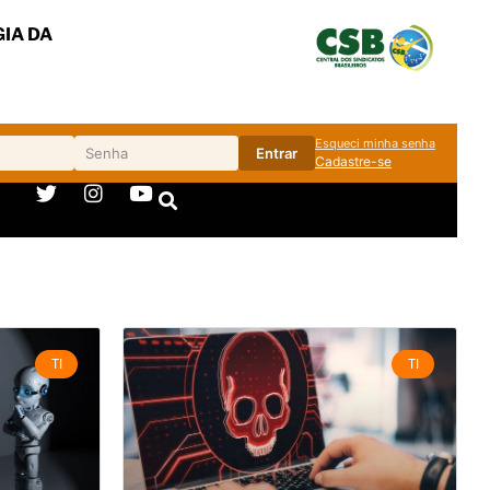
IA DA
Esqueci minha senha
Entrar
Cadastre-se
TI
TI