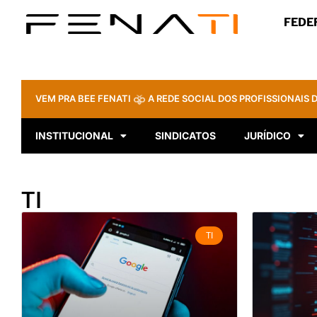
FEDE
VEM PRA BEE FENATI
A REDE SOCIAL DOS PROFISSIONAIS D
INSTITUCIONAL
SINDICATOS
JURÍDICO
TI
TI