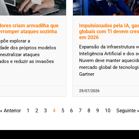
ores criam armadilha que
Impulsionados pela IA, ga
terromper ataques sozinha
globais com TI devem cre
em 2026
põe explorar a
Expansão da infraestrutura v
idade dos próprios modelos
Inteligência Artificial e dos
 neutralizar ataques
Nuvem deve manter aquecid
dos e reduzir as invasões
mercado global de tecnologi
Gartner
29/07/2026
« Anterior
1
2
3
4
5
6
7
8
9
10
Seguinte 