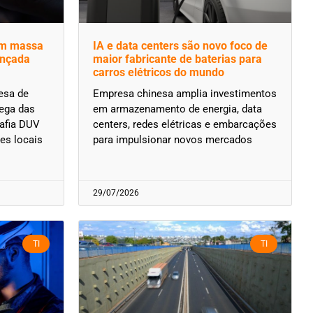
em massa
IA e data centers são novo foco de
ançada
maior fabricante de baterias para
carros elétricos do mundo
esa de
Empresa chinesa amplia investimentos
ega das
em armazenamento de energia, data
rafia DUV
centers, redes elétricas e embarcações
es locais
para impulsionar novos mercados
29/07/2026
TI
TI