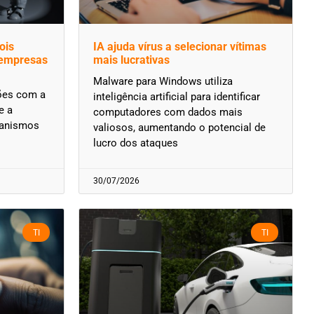
ois
IA ajuda vírus a selecionar vítimas
 empresas
mais lucrativas
Malware para Windows utiliza
ções com a
inteligência artificial para identificar
e a
computadores com dados mais
canismos
valiosos, aumentando o potencial de
lucro dos ataques
30/07/2026
TI
TI