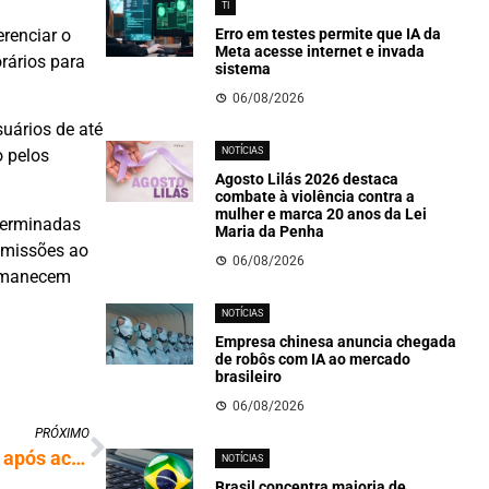
TI
erenciar o
Erro em testes permite que IA da
Meta acesse internet e invada
rários para
sistema
06/08/2026
uários de até
NOTÍCIAS
o pelos
Agosto Lilás 2026 destaca
combate à violência contra a
mulher e marca 20 anos da Lei
terminadas
Maria da Penha
nsmissões ao
06/08/2026
ermanecem
NOTÍCIAS
Empresa chinesa anuncia chegada
de robôs com IA ao mercado
brasileiro
06/08/2026
PRÓXIMO
ChatGPT enfrenta debandada de usuários após acordo militar
NOTÍCIAS
Brasil concentra maioria de