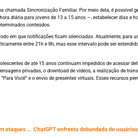
ea chamada Sincronização Familiar. Por meio dela, é possível g
ora diária para jovens de 13 a 15 anos —, estabelecer dias e ho
eterminados conteúdos.
do em que notificações ficam silenciadas. Atualmente, para us
ticamente entre 21h e 8h, mas esse intervalo pode ser estendid
olescentes de até 15 anos continuam impedidos de acessar de
mensagens privadas, o download de vídeos, a realização de tra
 “Para Você” e o envio de presentes virtuais. Esses recursos p
GPS sofre apagão no Oriente Médio com ataques de interferência