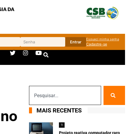
IA DA
Esqueci minha senha
Entrar
Cadastre-se
MAIS RECENTES
 no
TI
Projeto reativa computador raro