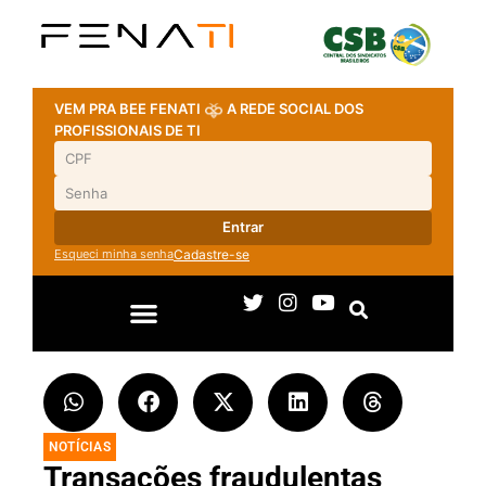
VEM PRA BEE FENATI
A REDE SOCIAL DOS
PROFISSIONAIS DE TI
Entrar
Esqueci minha senha
Cadastre-se
NOTÍCIAS
Transações fraudulentas