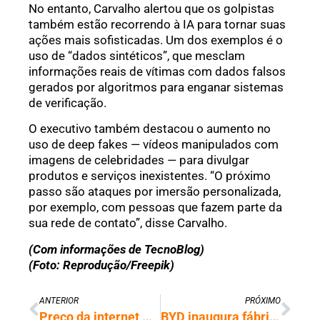
No entanto, Carvalho alertou que os golpistas
também estão recorrendo à IA para tornar suas
ações mais sofisticadas. Um dos exemplos é o
uso de “dados sintéticos”, que mesclam
informações reais de vítimas com dados falsos
gerados por algoritmos para enganar sistemas
de verificação.
O executivo também destacou o aumento no
uso de deep fakes — vídeos manipulados com
imagens de celebridades — para divulgar
produtos e serviços inexistentes. “O próximo
passo são ataques por imersão personalizada,
por exemplo, com pessoas que fazem parte da
sua rede de contato”, disse Carvalho.
(Com informações de TecnoBlog)
(Foto: Reprodução/Freepik)
ANTERIOR
PRÓXIMO
Preço da internet móvel sobe 12% e custa em média R$ 6,19 por GB
BYD inaugura fábrica e quer produzir 600 mil veículos por ano no Brasil