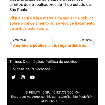
direitos dos trabalhadores de TI do estado de
São Paulo.
Clique aqui e leia a matéria da audiência pública
sobre o cancelamento do serviço de fretamento
de ônibus pelo Serpro.
ANTERIOR
PRÓXIMO
Audiência pública discute fim do serviço de fretamento de ônibus aos trabalhadores do Serpro
Justiça ordena ao Serpro manter gratuidade de ônibus e vans
Termos & condições
Política de cookies
Politicas de Privacidade
© FENATI | CNPJ: 10.921.173/0001-04
Endereço: Av. Angélica, 35, Santa Cecília, São Paulo/SP –
CEP: 01227-000