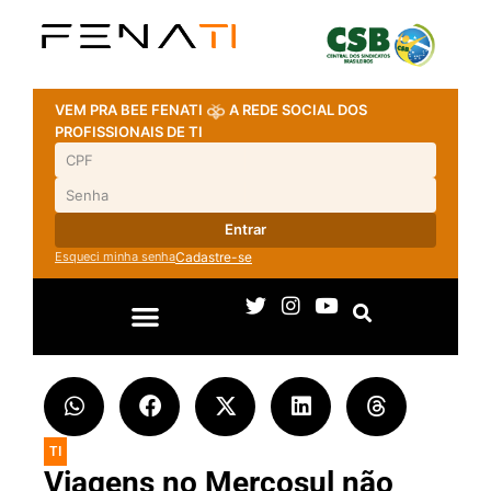
VEM PRA BEE FENATI
A REDE SOCIAL DOS
PROFISSIONAIS DE TI
Entrar
Esqueci minha senha
Cadastre-se
TI
Viagens no Mercosul não