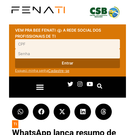
VEM PRA BEE FENATI
A REDE SOCIAL DOS
PROFISSIONAIS DE TI
Entrar
Esqueci minha senha
Cadastre-se
TI
WhatsApp lança resumo de