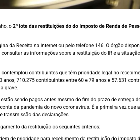
nho, o
2º lote das restituições do do Imposto de Renda de Pess
na da Receita na internet ou pelo telefone 146. O órgão disponib
consultar as informações sobre a restituição do IR e a situaçã
R contemplou contribuintes que têm prioridade legal no recebim
0 anos, 710.275 contribuintes entre 60 e 79 anos e 57.631 cont
ia grave.
R estão sendo pagos antes mesmo do fim do prazo de entrega d
 conta da pandemia do novo coronavírus. É a primeira vez que as
e transmissão das declarações.
amento da restituição os seguintes critérios:
dem de prioridade para recebimento da restituição do imposto d