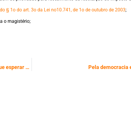
 do § 1o do art. 3o da Lei no10.741, de 1o de outubro de 2003
;
ja o magistério;
FGTS emergencial: Trabalhador terá que esperar até 5 meses para sacar benefício; Entenda!
Pela democracia e