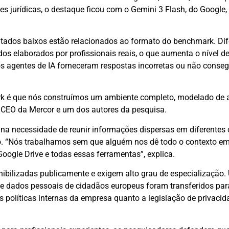
des jurídicas, o destaque ficou com o Gemini 3 Flash, do Google
ltados baixos estão relacionados ao formato do benchmark. Di
os elaborados por profissionais reais, o que aumenta o nível d
s agentes de IA forneceram respostas incorretas ou não conse
 é que nós construímos um ambiente completo, modelado de 
, CEO da Mercor e um dos autores da pesquisa.
 na necessidade de reunir informações dispersas em diferentes 
. “Nós trabalhamos sem que alguém nos dê todo o contexto e
Google Drive e todas essas ferramentas”, explica.
nibilizadas publicamente e exigem alto grau de especialização
e dados pessoais de cidadãos europeus foram transferidos para
 políticas internas da empresa quanto a legislação de privaci