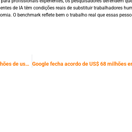
é para profissionais experientes, os pesquisadores defendem qu
gentes de IA têm condições reais de substituir trabalhadores h
omia. O benchmark reflete bem o trabalho real que essas pessoa
Grupo alega ter acessado dados de milhões de usuários do SoundCloud e outros serviços