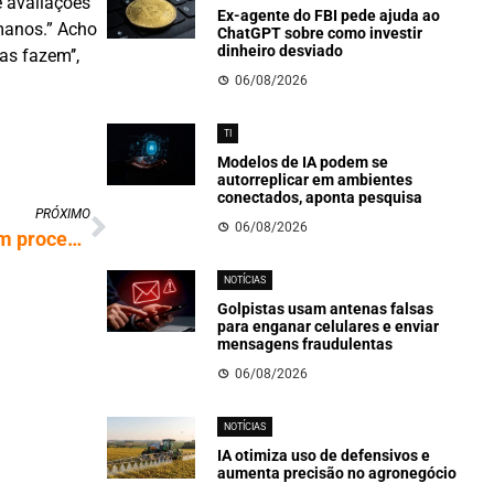
e avaliações
Ex-agente do FBI pede ajuda ao
umanos.” Acho
ChatGPT sobre como investir
dinheiro desviado
s fazem’’,
06/08/2026
TI
Modelos de IA podem se
autorreplicar em ambientes
conectados, aponta pesquisa
PRÓXIMO
06/08/2026
Google fecha acordo de US$ 68 milhões em processo que o acusava de escuta indevida
NOTÍCIAS
Golpistas usam antenas falsas
para enganar celulares e enviar
mensagens fraudulentas
06/08/2026
NOTÍCIAS
IA otimiza uso de defensivos e
aumenta precisão no agronegócio