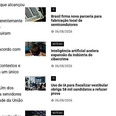
, que alcançou
TI
Brasil firma nova parceria para
ferentemente
fabricação local de
semicondutores
e
06/08/2026
guiram
NOTÍCIAS
acordo com
Inteligência artificial acelera
expansão da indústria do
cibercrime
contextos e
06/08/2026
m um único
TI
Uso de IA para fiscalizar vestibular
. Um dos
obriga 58 mil candidatos a refazer
prova
 servidores
dade da União
06/08/2026
NOTÍCIAS