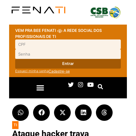
VEM PRA BEE FENATI
A REDE SOCIAL DOS
PROFISSIONAIS DE TI
Entrar
Esqueci minha senha
Cadastre-se
TI
Ataque hacker trava