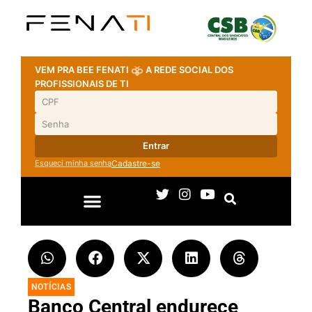
VEM PRA BEE FENATI
A REDE SOCIAL DOS
PROFISSIONAIS DE TI
Entrar
Esqueci minha senha
Cadastre-se
NOTÍCIAS
Banco Central endurece