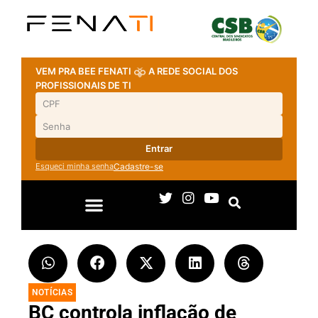
VEM PRA BEE FENATI
A REDE SOCIAL DOS
PROFISSIONAIS DE TI
Entrar
Esqueci minha senha
Cadastre-se
NOTÍCIAS
BC controla inflação de