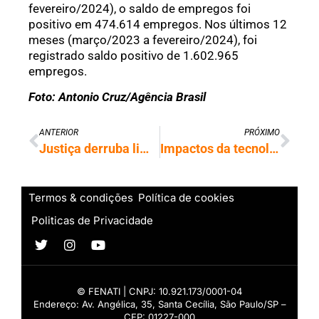
fevereiro/2024), o saldo de empregos foi
positivo em 474.614 empregos. Nos últimos 12
meses (março/2023 a fevereiro/2024), foi
registrado saldo positivo de 1.602.965
empregos.
Foto: Antonio Cruz/Agência Brasil
ANTERIOR
PRÓXIMO
Justiça derruba liminar e empresas terão que divulgar relatório de transparência salarial
Impactos da tecnologia no mundo do trabalho é tema de conferência no Dieese
Termos & condições
Política de cookies
Politicas de Privacidade
© FENATI | CNPJ: 10.921.173/0001-04
Endereço: Av. Angélica, 35, Santa Cecília, São Paulo/SP –
CEP: 01227-000