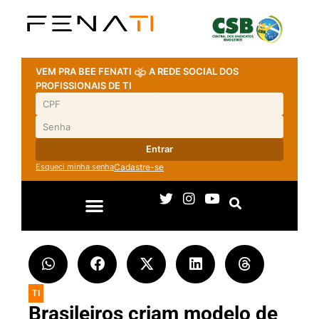
VEM PRA BEE FENATI
A REDE SOCIAL DOS
PROFISSIONAIS DE TI
Entrar
Esqueci minha senha
Cadastre-se
TI
Brasileiros criam modelo de