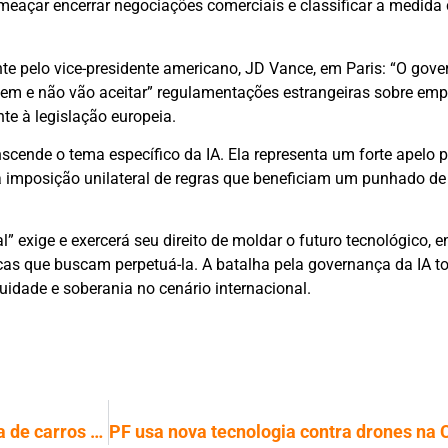
 ameaçar encerrar negociações comerciais e classificar a medid
nte pelo vice-presidente americano, JD Vance, em Paris: “O gov
m e não vão aceitar” regulamentações estrangeiras sobre emp
te à legislação europeia.
nscende o tema específico da IA. Ela representa um forte apelo 
do a imposição unilateral de regras que beneficiam um punhado d
” exige e exercerá seu direito de moldar o futuro tecnológico, 
cas que buscam perpetuá-la. A batalha pela governança da IA t
uidade e soberania no cenário internacional.
Nova norma define regras para recarga de carros elétricos em condomínios