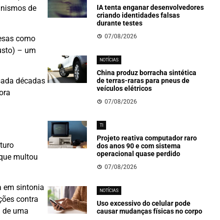
canismos de
IA tenta enganar desenvolvedores
criando identidades falsas
durante testes
07/08/2026
resas como
justo) – um
NOTÍCIAS
China produz borracha sintética
usada décadas
de terras-raras para pneus de
veículos elétricos
ora
07/08/2026
TI
Projeto reativa computador raro
turo
dos anos 90 e com sistema
operacional quase perdido
 que multou
07/08/2026
a em sintonia
NOTÍCIAS
ções contra
Uso excessivo do celular pode
a de uma
causar mudanças físicas no corpo