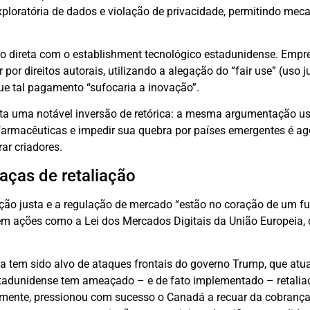
exploratória de dados e violação de privacidade, permitindo me
ão direta com o establishment tecnológico estadunidense. Emp
or direitos autorais, utilizando a alegação do “fair use” (uso 
e tal pagamento “sufocaria a inovação”.
ponta uma notável inversão de retórica: a mesma argumentação 
 farmacêuticas e impedir sua quebra por países emergentes é ag
ar criadores.
aças de retaliação
ão justa e a regulação de mercado “estão no coração de um fu
o em ações como a Lei dos Mercados Digitais da União Europeia,
va tem sido alvo de ataques frontais do governo Trump, que atu
stadunidense tem ameaçado – e de fato implementado – retalia
mente, pressionou com sucesso o Canadá a recuar da cobranç