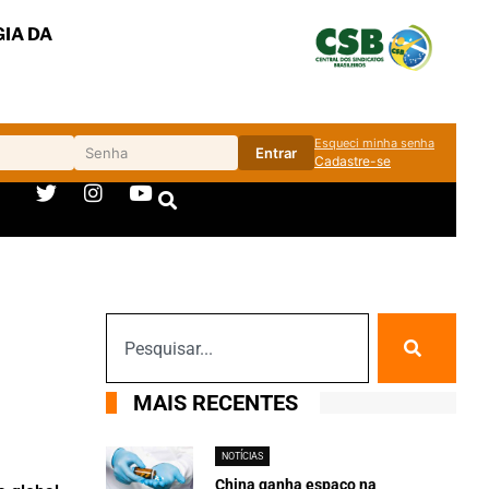
IA DA
Esqueci minha senha
Entrar
Cadastre-se
MAIS RECENTES
NOTÍCIAS
China ganha espaço na