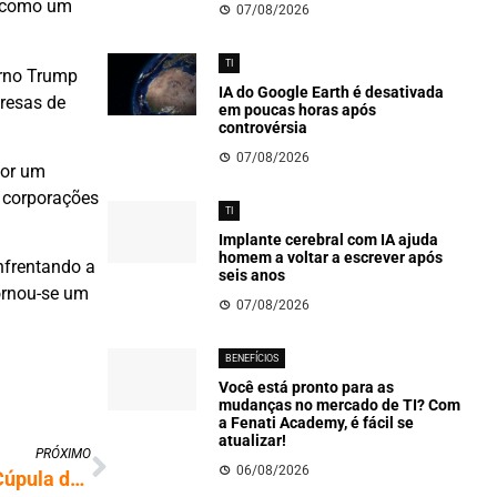
a como um
07/08/2026
TI
erno Trump
IA do Google Earth é desativada
resas de
em poucas horas após
controvérsia
07/08/2026
por um
e corporações
TI
Implante cerebral com IA ajuda
homem a voltar a escrever após
enfrentando a
seis anos
ornou-se um
07/08/2026
BENEFÍCIOS
Você está pronto para as
mudanças no mercado de TI? Com
a Fenati Academy, é fácil se
atualizar!
PRÓXIMO
06/08/2026
PF usa nova tecnologia contra drones na Cúpula do BRICS