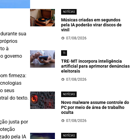
NOTÍCIAS
Músicas criadas em segundos
pela IA poderão virar discos de
vinil
 durante sua
07/08/2026
 próprios
to à
TI
do governo
TRE-MT incorpora inteligência
artificial para aprimorar denúncias
eleitorais
com firmeza:
07/08/2026
ecnologias
do seus
NOTÍCIAS
tral do texto.
Novo malware assume controle do
PC por meio de área de trabalho
oculta
07/08/2026
ção justa por
roteção
izado pela IA
NOTÍCIAS