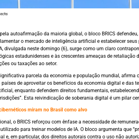
techs
la autoafirmação da maioria global, o bloco BRICS defendeu,
ulamentar o mercado de inteligência artificial e estabelecer seus
IA, divulgada neste domingo (6), surge como um claro contrapon
ógicas estadunidenses e às crescentes ameaças de retaliação 
ões ou taxações ao setor.
gnificativa parcela da economia e população mundial, afirma 
 países de aproveitar os benefícios da economia digital e das t
rtificial, enquanto defendem direitos fundamentais, estabelecen
isdições”. Esta reivindicação de soberania digital é um pilar cen
cibernéticos miram no Brasil como alvo
ional, o BRICS reforçou com ênfase a necessidade de remunera
 utilizado para treinar modelos de IA. O bloco argumenta que “p
l e, em particular, dos direitos autorais contra o uso não autor