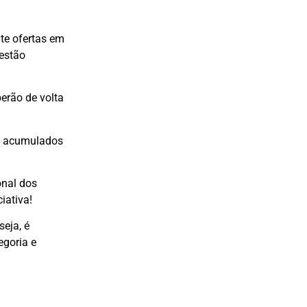
te ofertas em
 estão
erão de volta
ais acumulados
onal dos
iativa!
seja, é
egoria e