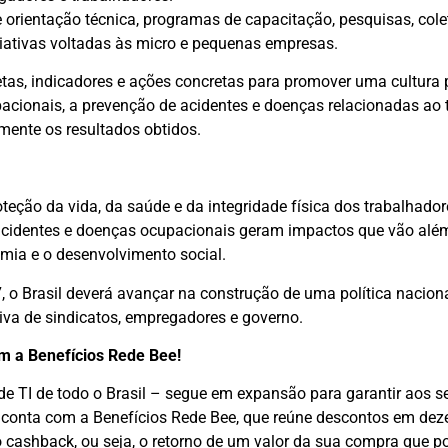
orientação técnica, programas de capacitação, pesquisas, col
ciativas voltadas às micro e pequenas empresas.
tas, indicadores e ações concretas para promover uma cultura
acionais, a prevenção de acidentes e doenças relacionadas ao 
mente os resultados obtidos.
teção da vida, da saúde e da integridade física dos trabalhado
acidentes e doenças ocupacionais geram impactos que vão alé
omia e o desenvolvimento social.
, o Brasil deverá avançar na construção de uma política nacion
iva de sindicatos, empregadores e governo.
om a Benefícios Rede Bee!
 de TI de todo o Brasil – segue em expansão para garantir aos s
 conta com a Benefícios Rede Bee, que reúne descontos em dez
cashback, ou seja, o retorno de um valor da sua compra que po