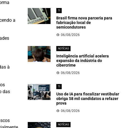
forma
TI
Brasil firma nova parceria para
ecendo a
fabricação local de
semicondutores
06/08/2026
dades
NOTÍCIAS
Inteligência artificial acelera
expansão da indústria do
cibercrime
das à
06/08/2026
dos
TI
o das
Uso de IA para fiscalizar vestibular
obriga 58 mil candidatos a refazer
prova
06/08/2026
iscos
NOTÍCIAS
cialmente