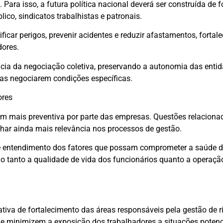
Para isso, a futura política nacional deverá ser construída de 
lico, sindicatos trabalhistas e patronais.
ificar perigos, prevenir acidentes e reduzir afastamentos, fortal
dores.
ncia da negociação coletiva, preservando a autonomia das enti
esas negociarem condições específicas.
ores
 mais preventiva por parte das empresas. Questões relaciona
ar ainda mais relevância nos processos de gestão.
 e entendimento dos fatores que possam comprometer a saúde 
do tanto a qualidade de vida dos funcionários quanto a operaçã
va de fortalecimento das áreas responsáveis pela gestão de r
que minimizem a exposição dos trabalhadores a situações poten