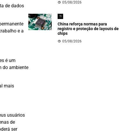
05/08/2026
eta de dados
TI
 permanente
China reforça normas para
registro e proteção de layouts de
trabalho e a
chips
05/08/2026
res é um
m do ambiente
al mais
eus usuários
enas de
derá ser