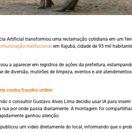
ncia Artificial transformou uma reclamação cotidiana em um f
omunicação institucional
em Itajubá, cidade de 93 mil habitante
assou a aparecer em registros de ações da prefeitura, estampand
que de diversão, mutirões de limpeza, eventos e até atendimento
ta contra fraudes online
ndo o consultor Gustavo Alves Lima decidiu usar IA para inseri
rua por onde passa diariamente. A montagem foi compartilh
rapidamente ganhou atenção.
) publicou um vídeo diretamente do local, informando que o pro