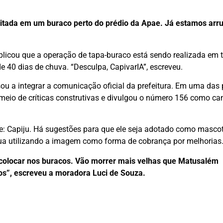
eitada em um buraco perto do prédio da Apae. Já estamos ar
xplicou que a operação de tapa-buraco está sendo realizada em 
e 40 dias de chuva. “Desculpa, CapivarIA”, escreveu.
sou a integrar a comunicação oficial da prefeitura. Em uma das
 meio de críticas construtivas e divulgou o número 156 como can
: Capiju. Há sugestões para que ele seja adotado como mascote
a utilizando a imagem como forma de cobrança por melhorias
 colocar nos buracos. Vão morrer mais velhas que Matusalém
s”, escreveu a moradora Luci de Souza.