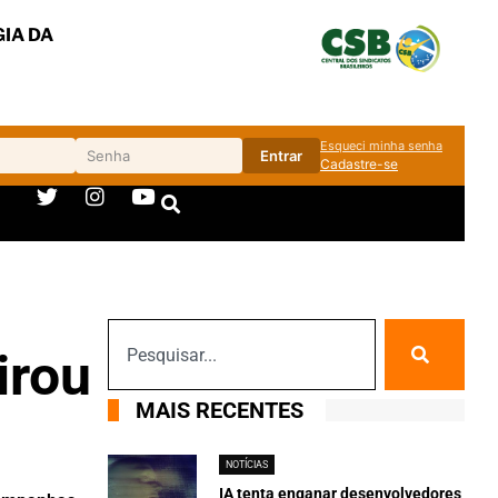
IA DA
Esqueci minha senha
Entrar
Cadastre-se
irou
MAIS RECENTES
NOTÍCIAS
IA tenta enganar desenvolvedores