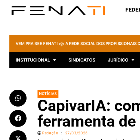
FEDE
VEM PRA BEE FENATI
A REDE SOCIAL DOS PROFISSIONAIS D
INSTITUCIONAL
SINDICATOS
JURÍDICO
NOTÍCIAS
CapivarIA: co
ferramenta de
Redação
27/03/2026