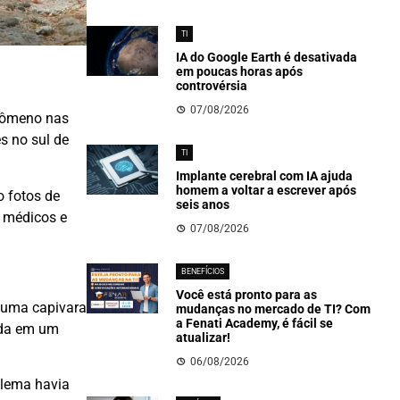
TI
IA do Google Earth é desativada
em poucas horas após
controvérsia
07/08/2026
enômeno nas
s no sul de
TI
Implante cerebral com IA ajuda
homem a voltar a escrever após
o fotos de
seis anos
s médicos e
07/08/2026
BENEFÍCIOS
Você está pronto para as
r uma capivara
mudanças no mercado de TI? Com
a Fenati Academy, é fácil se
ada em um
atualizar!
06/08/2026
blema havia