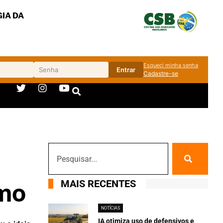
IA DA
Esqueci minha senha
Entrar
Cadastre-se
MAIS RECENTES
omo
NOTÍCIAS
IA otimiza uso de defensivos e