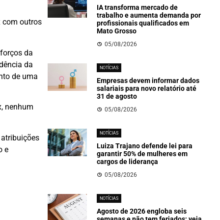
IA transforma mercado de
trabalho e aumenta demanda por
x com outros
profissionais qualificados em
Mato Grosso
05/08/2026
sforços da
dência da
NOTÍCIAS
ento de uma
Empresas devem informar dados
salariais para novo relatório até
31 de agosto
ix, nenhum
05/08/2026
NOTÍCIAS
atribuições
Luiza Trajano defende lei para
o e
garantir 50% de mulheres em
cargos de liderança
05/08/2026
NOTÍCIAS
Agosto de 2026 engloba seis
semanas e não tem feriados; veja