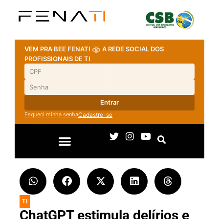
VEM PRA BEE FENATI
A REDE SOCIAL DOS
PROFISSIONAIS DE TI
Entrar
Esqueci minha senha
Cadastre-se
TI
ChatGPT estimula delírios e