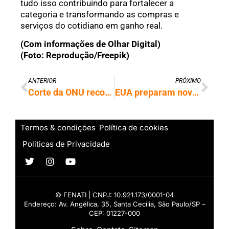
tudo isso contribuindo para fortalecer a
categoria e transformando as compras e
serviços do cotidiano em ganho real.
(Com informações de Olhar Digital)
(Foto: Reprodução/Freepik)
ANTERIOR
PRÓXIMO
Corte da ONU reconhece que direito de greve é protegido pela Convenção 87
EUA preparam nova ofensiva regulatória sobre IA e segurança cibernética
Termos & condições
Política de cookies
Politicas de Privacidade
© FENATI | CNPJ: 10.921.173/0001-04
Endereço: Av. Angélica, 35, Santa Cecília, São Paulo/SP –
CEP: 01227-000