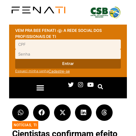
VEM PRA BEE FENATI
A REDE SOCIAL DOS
PROFISSIONAIS DE TI
Entrar
Esqueci minha senha
Cadastre-se
NOTÍCIAS
,
TI
Cientistas confirmam efeito