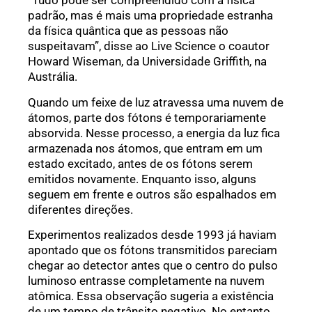
“Tudo pode ser compreendido com a física
padrão, mas é mais uma propriedade estranha
da física quântica que as pessoas não
suspeitavam”, disse ao Live Science o coautor
Howard Wiseman, da Universidade Griffith, na
Austrália.
Quando um feixe de luz atravessa uma nuvem de
átomos, parte dos fótons é temporariamente
absorvida. Nesse processo, a energia da luz fica
armazenada nos átomos, que entram em um
estado excitado, antes de os fótons serem
emitidos novamente. Enquanto isso, alguns
seguem em frente e outros são espalhados em
diferentes direções.
Experimentos realizados desde 1993 já haviam
apontado que os fótons transmitidos pareciam
chegar ao detector antes que o centro do pulso
luminoso entrasse completamente na nuvem
atômica. Essa observação sugeria a existência
de um tempo de trânsito negativo. No entanto,