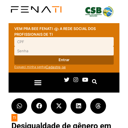
VEM PRA BEE FENATI
A REDE SOCIAL DOS
PROFISSIONAIS DE TI
Entrar
Esqueci minha senha
Cadastre-se
TI
Desigualdade de gênero em