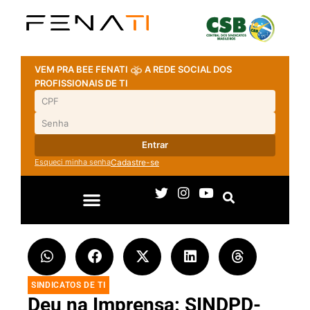
VEM PRA BEE FENATI
A REDE SOCIAL DOS
PROFISSIONAIS DE TI
Entrar
Esqueci minha senha
Cadastre-se
SINDICATOS DE TI
Deu na Imprensa: SINDPD-