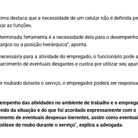
jima destaca que a necessidade de um celular não é definida pe
har as funções.
 determinada ferramenta é a necessidade dela para o desempenh
argos ou a posição hierárquica”, aponta.
cessária para a atividade do empregado, o funcionário pode a
sarcimento de eventuais desgastes e custos por utilizar seu apar
or roubado durante o serviço, o empregador poderá ser responsa
esempenho das atividades no ambiente de trabalho e o empreg
dendo da situação e do que foi acordado expressamente com o
imento de eventuais despesas inerentes, assim como eventua
ótese de roubo durante o serviço”, explica a advogada.