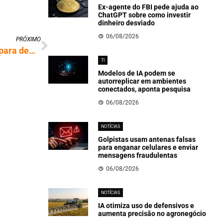
Ex-agente do FBI pede ajuda ao
ChatGPT sobre como investir
dinheiro desviado
06/08/2026
PRÓXIMO
STF forma maioria para exigir motivação para demissão em estatais
TI
Modelos de IA podem se
autorreplicar em ambientes
conectados, aponta pesquisa
06/08/2026
NOTÍCIAS
Golpistas usam antenas falsas
para enganar celulares e enviar
mensagens fraudulentas
06/08/2026
NOTÍCIAS
IA otimiza uso de defensivos e
aumenta precisão no agronegócio