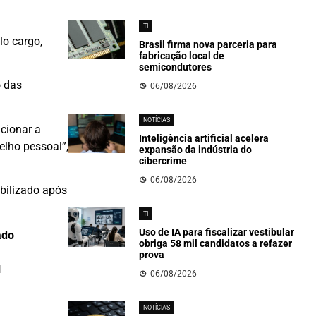
TI
lo cargo,
Brasil firma nova parceria para
fabricação local de
semicondutores
o das
06/08/2026
NOTÍCIAS
cionar a
Inteligência artificial acelera
elho pessoal”,
expansão da indústria do
cibercrime
06/08/2026
bilizado após
TI
Uso de IA para fiscalizar vestibular
ado
obriga 58 mil candidatos a refazer
prova
l
06/08/2026
NOTÍCIAS