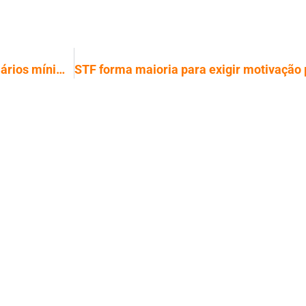
MP garante isenção do IR para dois salários mínimos, mas tabela segue defasada