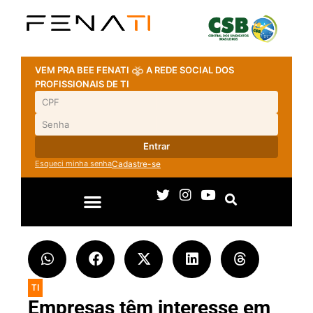
VEM PRA BEE FENATI
A REDE SOCIAL DOS
PROFISSIONAIS DE TI
Entrar
Esqueci minha senha
Cadastre-se
TI
Empresas têm interesse em