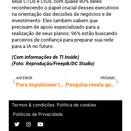
seus CTOs e CIOs, com quase 80% deles
reconhecendo o papel crucial desses executivos
na orientação das decisões de negócios e de
investimento. Eles também sabem que
precisam de apoio especializado para a
realização de seus planos: 96% estão buscando
parceiros de confiança para preparar sua rede
para a IA no futuro.
(Com informações de TI Inside)
(Foto: Reprodução/Freepik/DC Studio)
ANTERIOR
PRÓXIMO
Para impulsionar IA, big techs investem 8 bilhões em reatores nucleares
Pesquisa revela que resumos de notícias gerados por IA apresentam erros
Termos & condições
Política de cookies
Politicas de Privacidade