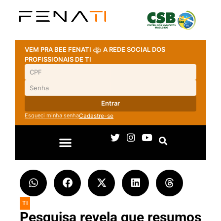
VEM PRA BEE FENATI
A REDE SOCIAL DOS
PROFISSIONAIS DE TI
Entrar
Esqueci minha senha
Cadastre-se
TI
Pesquisa revela que resumos