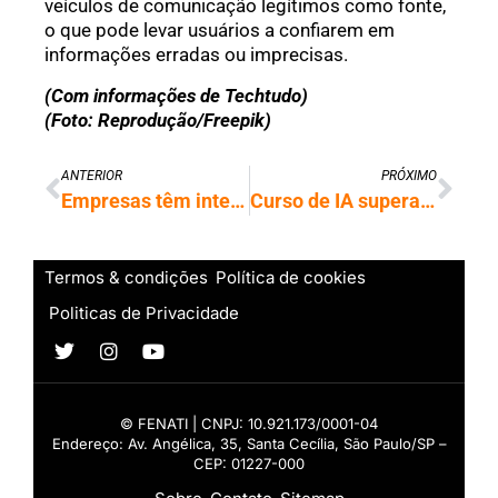
veículos de comunicação legítimos como fonte,
o que pode levar usuários a confiarem em
informações erradas ou imprecisas.
(Com informações de Techtudo)
(Foto: Reprodução/Freepik)
ANTERIOR
PRÓXIMO
Empresas têm interesse em IA, mas temem falta de conhecimento na área
Curso de IA supera Medicina na UFG e lidera nota de corte do Sisu
Termos & condições
Política de cookies
Politicas de Privacidade
© FENATI | CNPJ: 10.921.173/0001-04
Endereço: Av. Angélica, 35, Santa Cecília, São Paulo/SP –
CEP: 01227-000