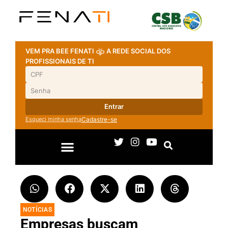
VEM PRA BEE FENATI
A REDE SOCIAL DOS
PROFISSIONAIS DE TI
Entrar
Esqueci minha senha
Cadastre-se
NOTÍCIAS
Empresas buscam