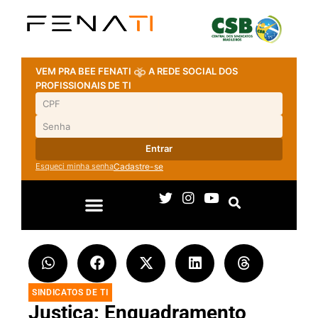
VEM PRA BEE FENATI
A REDE SOCIAL DOS
PROFISSIONAIS DE TI
Entrar
Esqueci minha senha
Cadastre-se
SINDICATOS DE TI
Justiça: Enquadramento