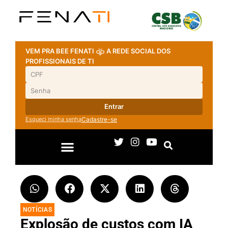
VEM PRA BEE FENATI
A REDE SOCIAL DOS
PROFISSIONAIS DE TI
Entrar
Esqueci minha senha
Cadastre-se
NOTÍCIAS
Explosão de custos com IA