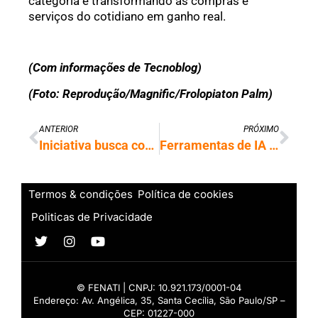
categoria e transformando as compras e
serviços do cotidiano em ganho real.
(Com informações de Tecnoblog)
(Foto: Reprodução/Magnific/Frolopiaton Palm)
ANTERIOR
PRÓXIMO
Iniciativa busca consolidar rede de comunicação quântica no Brasil
Ferramentas de IA contaminam produção científica com citações inexistentes
Termos & condições
Política de cookies
Politicas de Privacidade
© FENATI | CNPJ: 10.921.173/0001-04
Endereço: Av. Angélica, 35, Santa Cecília, São Paulo/SP –
CEP: 01227-000