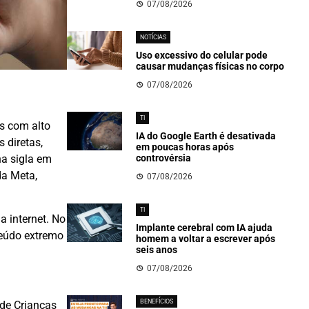
07/08/2026
NOTÍCIAS
Uso excessivo do celular pode
causar mudanças físicas no corpo
07/08/2026
TI
s com alto
IA do Google Earth é desativada
 diretas,
em poucas horas após
controvérsia
na sigla em
da Meta,
07/08/2026
TI
a internet. No
Implante cerebral com IA ajuda
teúdo extremo
homem a voltar a escrever após
seis anos
07/08/2026
BENEFÍCIOS
de Crianças