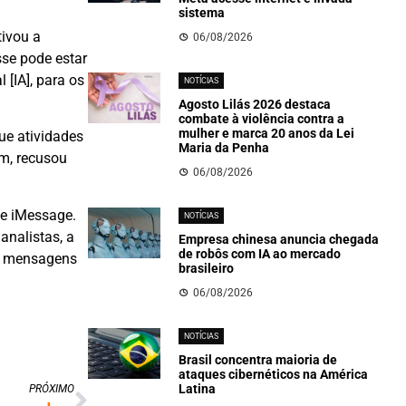
sistema
tivou a
06/08/2026
sse pode estar
[IA], para os
NOTÍCIAS
Agosto Lilás 2026 destaca
combate à violência contra a
mulher e marca 20 anos da Lei
ue atividades
Maria da Penha
am, recusou
06/08/2026
 e iMessage.
NOTÍCIAS
analistas, a
Empresa chinesa anuncia chegada
de robôs com IA ao mercado
 a mensagens
brasileiro
06/08/2026
NOTÍCIAS
Brasil concentra maioria de
ataques cibernéticos na América
Latina
PRÓXIMO