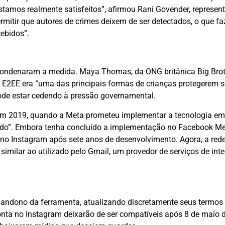
tamos realmente satisfeitos”, afirmou Rani Govender, represen
mitir que autores de crimes deixem de ser detectados, o que f
ebidos”.
 condenaram a medida. Maya Thomas, da ONG britânica Big Brot
a E2EE era “uma das principais formas de crianças protegerem 
ode estar cedendo à pressão governamental.
em 2019, quando a Meta prometeu implementar a tecnologia em
ivado”. Embora tenha concluído a implementação no Facebook M
 no Instagram após sete anos de desenvolvimento. Agora, a rede
similar ao utilizado pelo Gmail, um provedor de serviços de int
bandono da ferramenta, atualizando discretamente seus termos
nta no Instagram deixarão de ser compatíveis após 8 de maio d