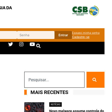
IA DA
Esqueci minha senha
Entrar
Cadastre-se
MAIS RECENTES
NOTÍCIAS
Novo malware assume controle do