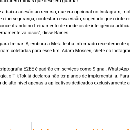
 baixarem mídias que desejem guardar.
ue a baixa adesão ao recurso, que era opcional no Instagram, mo
de cibersegurança, contestam essa visão, sugerindo que o intere
centrando no treinamento de modelos de inteligência artificial 
mamente valiosos”, disse Baines.
ara treinar IA, embora a Meta tenha informado recentemente q
eriam coletadas para esse fim. Adam Mosseri, chefe do Instagr
a criptografia E2EE é padrão em serviços como Signal, WhatsApp
ia, o TikTok já declarou não ter planos de implementá-la. Para 
ia de alto nível apenas a aplicativos dedicados exclusivamente