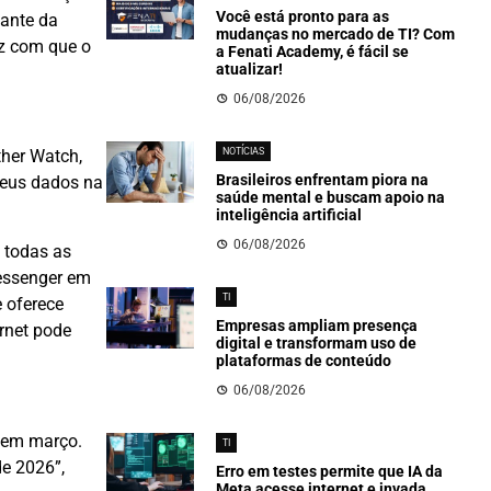
Você está pronto para as
tante da
mudanças no mercado de TI? Com
az com que o
a Fenati Academy, é fácil se
atualizar!
06/08/2026
NOTÍCIAS
her Watch,
Brasileiros enfrentam piora na
seus dados na
saúde mental e buscam apoio na
inteligência artificial
06/08/2026
 todas as
essenger em
TI
 oferece
Empresas ampliam presença
ernet pode
digital e transformam uso de
plataformas de conteúdo
06/08/2026
 em março.
TI
e 2026”,
Erro em testes permite que IA da
Meta acesse internet e invada