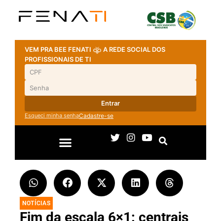
VEM PRA BEE FENATI
A REDE SOCIAL DOS
PROFISSIONAIS DE TI
Entrar
Esqueci minha senha
Cadastre-se
NOTÍCIAS
Fim da escala 6×1: centrais