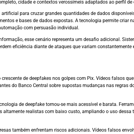
pleto, cidade e contextos verossímeis adaptados ao perfil de 
 artificial para cruzar grandes quantidades de dados disponívei
mentos e bases de dados expostas. A tecnologia permite criar n
automação com persuasão individual.
nformação, esse cenário representa um desafio adicional. Sist
dem eficiência diante de ataques que variam constantemente 
so crescente de deepfakes nos golpes com Pix. Vídeos falsos qu
antes do Banco Central sobre supostas mudanças nas regras d
tecnologia de deepfake tornou-se mais acessível e barata. Ferra
s altamente realistas com baixo custo, ampliando o uso dessa 
esas também enfrentam riscos adicionais. Vídeos falsos envo