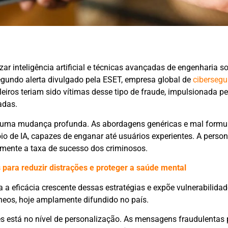
ar inteligência artificial e técnicas avançadas de engenharia so
segundo alerta divulgado pela ESET, empresa global de
ciberseg
eiros teriam sido vítimas desse tipo de fraude, impulsionada pe
adas.
ive uma mudança profunda. As abordagens genéricas e mal form
o de IA, capazes de enganar até usuários experientes. A person
amente a taxa de sucesso dos criminosos.
s para reduzir distrações e proteger a saúde mental
 a eficácia crescente dessas estratégias e expõe vulnerabilida
neos, hoje amplamente difundido no país.
tes está no nível de personalização. As mensagens fraudulenta