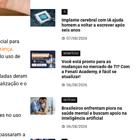
TI
Implante cerebral com IA ajuda
homem a voltar a escrever após
seis anos
07/08/2026
cial para
urança
.
BENEFÍCIOS
lo uso de
Você está pronto para as
mudanças no mercado de TI? Com
a Fenati Academy, é fácil se
uladas deram
atualizar!
alização e o
06/08/2026
NOTÍCIAS
Brasileiros enfrentam piora na
saúde mental e buscam apoio na
des no uso
inteligência artificial
06/08/2026
s passaram a