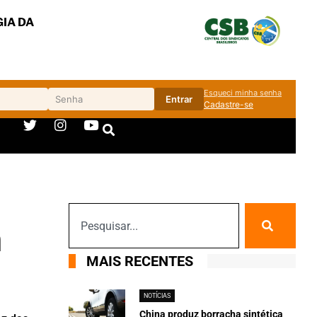
IA DA
Esqueci minha senha
Entrar
Cadastre-se
m
MAIS RECENTES
NOTÍCIAS
China produz borracha sintética