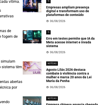
cada vítima.
TI
Empresas ampliam presença
s
digital e transformam uso de
plataformas de conteúdo
arrativas
06/08/2026
emas de
TI
e fogem de
Erro em testes permite que IA da
Meta acesse internet e invada
sistema
06/08/2026
e simulam
NOTÍCIAS
o sistema têm
Agosto Lilás 2026 destaca
combate à violência contra a
mulher e marca 20 anos da Lei
Maria da Penha
mentas abertas
técnica por
06/08/2026
NOTÍCIAS
lvendo
Empresa chinesa anuncia chegada