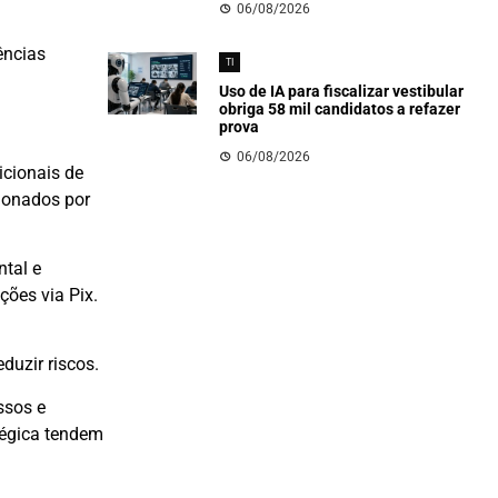
06/08/2026
ências
TI
Uso de IA para fiscalizar vestibular
obriga 58 mil candidatos a refazer
prova
06/08/2026
icionais de
sionados por
tal e
ões via Pix.
duzir riscos.
ssos e
tégica tendem