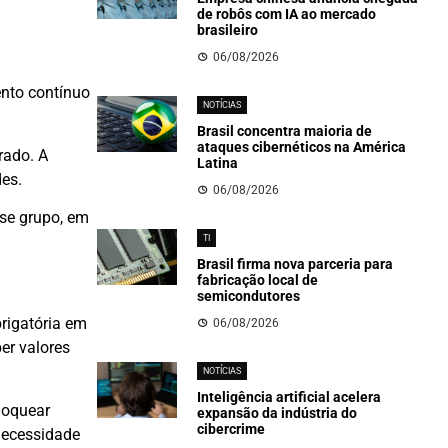
de robôs com IA ao mercado
brasileiro
06/08/2026
ento contínuo
NOTÍCIAS
Brasil concentra maioria de
ataques cibernéticos na América
rado. A
Latina
es.
06/08/2026
se grupo, em
TI
Brasil firma nova parceria para
fabricação local de
semicondutores
rigatória em
06/08/2026
er valores
NOTÍCIAS
Inteligência artificial acelera
loquear
expansão da indústria do
cibercrime
 necessidade