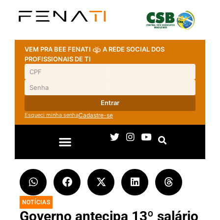
VEM PRA BEE FENATI
A REDE SOCIAL DOS
PROFISSIONAIS DE TI
Entrar
Esqueci minha senha
Cadastre-se
NOTÍCIAS
Governo antecipa 13º salário