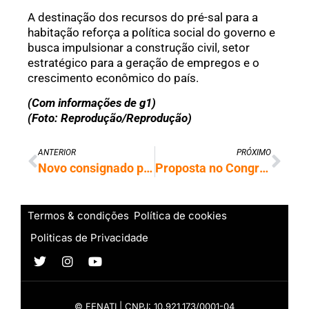
A destinação dos recursos do pré-sal para a
habitação reforça a política social do governo e
busca impulsionar a construção civil, setor
estratégico para a geração de empregos e o
crescimento econômico do país.
(Com informações de g1)
(Foto: Reprodução/Reprodução)
ANTERIOR
PRÓXIMO
Novo consignado privado juros médios mais altos que o modelo anterior
Proposta no Congresso quer taxar mais bancos e menos pessoas de alta renda
Termos & condições
Política de cookies
Politicas de Privacidade
© FENATI | CNPJ: 10.921.173/0001-04